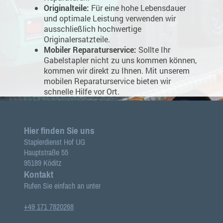
Originalteile:
Für eine hohe Lebensdauer
und optimale Leistung verwenden wir
ausschließlich hochwertige
Originalersatzteile.
Mobiler Reparaturservice:
Sollte Ihr
Gabelstapler nicht zu uns kommen können,
kommen wir direkt zu Ihnen. Mit unserem
mobilen Reparaturservice bieten wir
schnelle Hilfe vor Ort.
Hier finden Sie uns
Staplerdienst Hof UG
Hauptstraße
55
95189
Köditz
Kontakt
Rufen Sie einfach an unter
+49 171 7820268